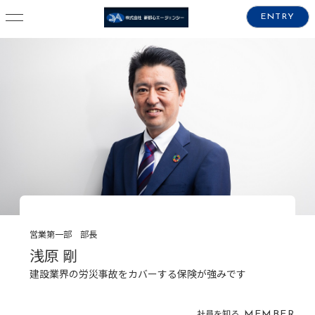
ENTRY
営業第一部 部長
浅原 剛
建設業界の労災事故をカバーする保険が強みです
社員を知る
MEMBER