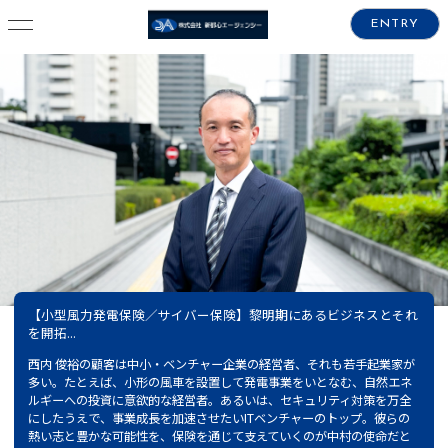
ENTRY
【小型風力発電保険／サイバー保険】黎明期にあるビジネスとそれ
【大型風力発電保険】再生エネルギー普及と働き方改革。国家的課
を開拓...
題の促...
西内 俊裕の顧客は中小・ベンチャー企業の経営者、それも若手起業家が
2018年、国会で「海洋再生可能エネルギー発電設備の整備に係る海域の
多い。たとえば、小形の風車を設置して発電事業をいとなむ、自然エネ
利用の促進に関する法律（以下、再エネ海域利用法）」が成立。海洋上
ルギーへの投資に意欲的な経営者。あるいは、セキュリティ対策を万全
に大型の風車をもうけ、大規模な風力発電を行うための体制が整えられ
にしたうえで、事業成長を加速させたいITベンチャーのトップ。彼らの
た。こうした大型風力発電事業のリスクをヘッジする保険のエキスパー
熱い志と豊かな可能性を、保険を通じて支えていくのが中村の使命だと
トが鈴木洋一だ。同時に、従業員の過労死をはじめ企業経営における