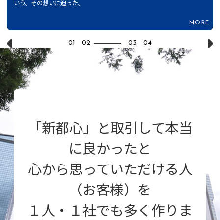
いう。その想いに迫った。
「使用者責任」リスクをカバーする...
MORE
MORE
1
2
3
4
「新都心」と取引して本当
に良かったと
心から思っていただける人
（お客様）を
１人・１社でも多く作りま